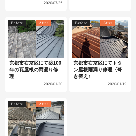
2020/07/25
Before
After
Before
After
京都市右京区にて築100
京都市右京区にてトタ
年の瓦屋根の雨漏り修
ン屋根雨漏り修理〈葺
理
き替え〉
2020/01/20
2020/01/19
Before
After