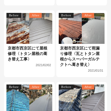
Before
After
Before
After
京都市西京区にて屋根
京都市西京区にて雨漏
修理〈トタン屋根の葺
り修理〈瓦とトタン屋
き替え工事〉
根からスーパーガルテ
クトへ葺き替え〉
2021/02/02
2021/01/31
Before
After
Before
After