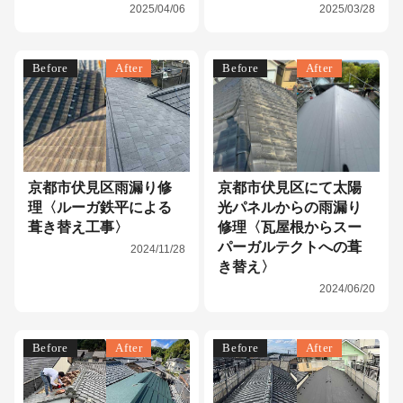
2025/04/06
2025/03/28
Before
After
Before
After
京都市伏見区雨漏り修
京都市伏見区にて太陽
理〈ルーガ鉄平による
光パネルからの雨漏り
葺き替え工事〉
修理〈瓦屋根からスー
パーガルテクトへの葺
2024/11/28
き替え〉
2024/06/20
Before
After
Before
After