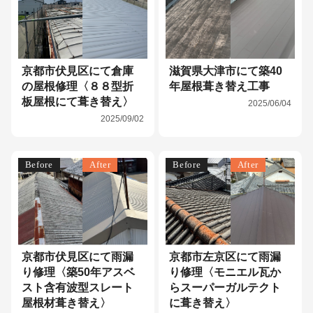
京都市伏見区にて倉庫
滋賀県大津市にて築40
の屋根修理〈８８型折
年屋根葺き替え工事
板屋根にて葺き替え〉
2025/06/04
2025/09/02
Before
After
Before
After
京都市伏見区にて雨漏
京都市左京区にて雨漏
り修理〈築50年アスベ
り修理〈モニエル瓦か
スト含有波型スレート
らスーパーガルテクト
屋根材葺き替え〉
に葺き替え〉