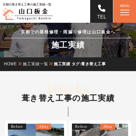
京都の葺き替え工事の施工実績一覧
MENU
TEL
京都での屋根修理・雨漏り修理は山口板金へ
施工実績
HOME
施工実績一覧
施工実績 タグ:葺き替え工事
葺き替え工事の施工実績
Before
After
Before
After