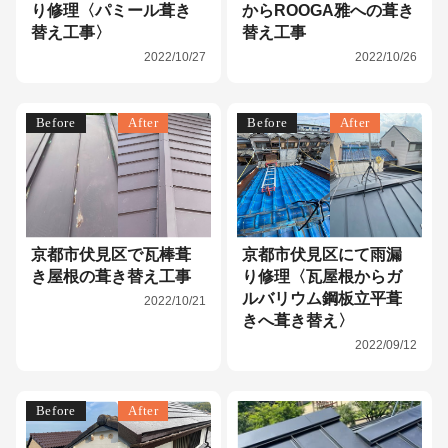
り修理〈パミール葺き
からROOGA雅への葺き
替え工事〉
替え工事
2022/10/27
2022/10/26
Before
After
Before
After
京都市伏見区で瓦棒葺
京都市伏見区にて雨漏
き屋根の葺き替え工事
り修理〈瓦屋根からガ
ルバリウム鋼板立平葺
2022/10/21
きへ葺き替え〉
2022/09/12
Before
After