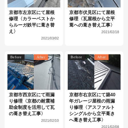
京都市左京区にて屋根
京都市伏見区にて屋根
修理〈カラーベストか
修理〈瓦屋根から立平
らルーガ鉄平に葺き替
葺への葺き替え工事〉
え〉
2021/02/18
2021/03/02
Before
After
Before
After
京都市西京区にて雨漏
京都市右京区にて築40
り修理〈京都の耐震補
年ガレージ屋根の雨漏
助金制度を活用して瓦
り修理〈アスファルト
の葺き替え工事〉
シングルから立平葺き
へ葺き替え工事〉
2021/02/10
2021/02/08