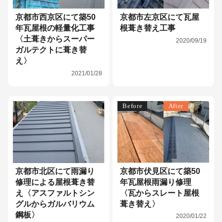
京都市西京区にて築50
京都市左京区にて瓦屋
年瓦屋根の軽量化工事
根葺き替え工事
〈土葺きからスーパー
2020/09/19
ガルテクトに葺き替
え〉
2021/01/28
Before
After
京都市北区にて雨漏り
京都市伏見区にて築50
修理による屋根葺き替
年瓦屋根雨漏り修理
え〈アスファルトシン
〈瓦からスレート屋根
グルからガルバリウム
葺き替え〉
鋼板〉
2020/01/22