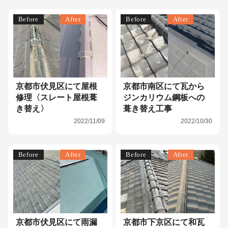
Before
After
Before
After
京都市伏見区にて屋根
京都市南区にて瓦から
修理〈スレート屋根葺
ジンカリウム鋼板への
き替え〉
葺き替え工事
2022/11/09
2022/10/30
Before
After
Before
After
京都市伏見区にて雨漏
京都市下京区にて和瓦