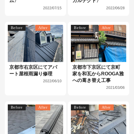
ム〉
ガルテクト〉
2022/07/15
2022/06/28
Before
After
Before
After
京都市右京区にてアパ
京都市下京区にて京町
ート屋根雨漏り修理
家を和瓦からROOGA雅
への葺き替え工事
2022/06/10
2021/03/06
Before
After
Before
After