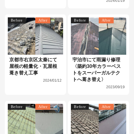
2024/01/19
Before
After
Before
After
京都市右京区太秦にて
宇治市にて雨漏り修理
屋根の軽量化・瓦屋根
〈築約30年カラーベス
葺き替え工事
トをスーパーガルテク
トへ葺き替え〉
2024/01/12
2023/09/19
Before
After
Before
After