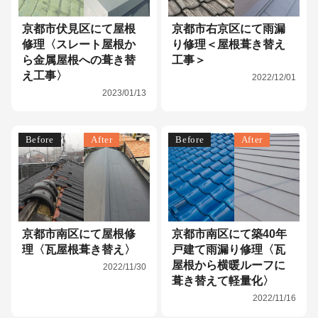
京都市伏見区にて屋根
京都市右京区にて雨漏
修理〈スレート屋根か
り修理＜屋根葺き替え
ら金属屋根への葺き替
工事＞
え工事〉
2022/12/01
2023/01/13
Before
After
Before
After
京都市南区にて屋根修
京都市南区にて築40年
理〈瓦屋根葺き替え〉
戸建て雨漏り修理〈瓦
屋根から横暖ルーフに
2022/11/30
葺き替えて軽量化〉
2022/11/16