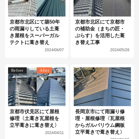
京都市北区にて築50年
京都市北区にて京都市
の雨漏りしている土葺
の補助金（まちの匠・
き屋根をスーパーガル
ぷらす）を活用した葺
テクトに葺き替え
き替え工事
2024/06/07
2024/05/28
Before
After
京都市伏見区にて屋根
長岡京市にて雨漏り修
修理〈土葺き瓦屋根を
理・屋根修理〈瓦屋根
立平葺きに葺き替え〉
からガルバリウム鋼板
立平葺きで葺き替え〉
2024/04/11