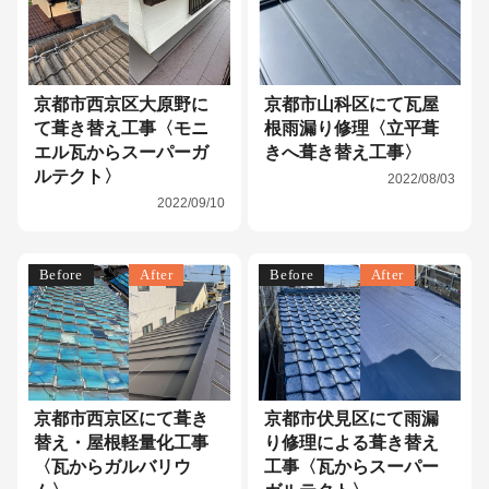
京都市西京区大原野に
京都市山科区にて瓦屋
て葺き替え工事〈モニ
根雨漏り修理〈立平葺
エル瓦からスーパーガ
きへ葺き替え工事〉
ルテクト〉
2022/08/03
2022/09/10
Before
After
Before
After
京都市西京区にて葺き
京都市伏見区にて雨漏
替え・屋根軽量化工事
り修理による葺き替え
〈瓦からガルバリウ
工事〈瓦からスーパー