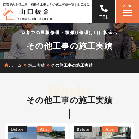
京都での雨樋工事・棟板金工事などの施工実績一覧｜山口板金
MENU
TEL
京都での屋根修理・雨漏り修理は山口板金へ
その他工事の施工実績
ホーム
施工実績
その他工事の施工実績
その他工事の施工実績
Before
After
Before
After