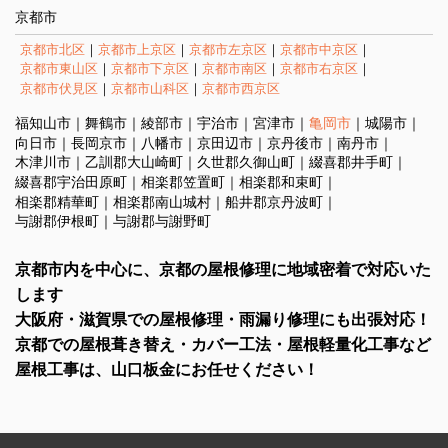
京都市
京都市北区
京都市上京区
京都市左京区
京都市中京区
京都市東山区
京都市下京区
京都市南区
京都市右京区
京都市伏見区
京都市山科区
京都市西京区
福知山市
舞鶴市
綾部市
宇治市
宮津市
亀岡市
城陽市
向日市
長岡京市
八幡市
京田辺市
京丹後市
南丹市
木津川市
乙訓郡大山崎町
久世郡久御山町
綴喜郡井手町
綴喜郡宇治田原町
相楽郡笠置町
相楽郡和束町
相楽郡精華町
相楽郡南山城村
船井郡京丹波町
与謝郡伊根町
与謝郡与謝野町
京都市内を中心に、京都の屋根修理に地域密着で対応いた
します
大阪府・滋賀県での屋根修理・雨漏り修理にも出張対応！
京都での屋根葺き替え・カバー工法・屋根軽量化工事など
屋根工事は、山口板金にお任せください！