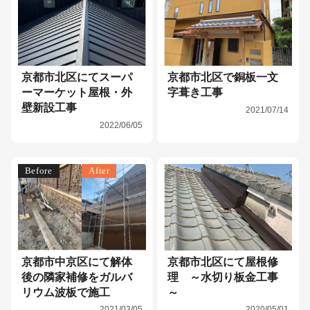
京都市北区にてスーパ
京都市北区で銅板一文
ーマーケット屋根・外
字葺き工事
壁新設工事
2021/07/14
2022/06/05
Before
After
京都市中京区にて解体
京都市北区にて屋根修
後の隣家補修をガルバ
理 ～水切り板金工事
リウム波板で施工
～
2021/03/05
2020/05/01