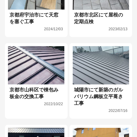
京都府宇治市にて天窓
京都市北区にて屋根の
を塞ぐ工事
定期点検
2024/12/03
2023/02/13
京都市山科区で棟包み
城陽市にて新築のガル
板金の交換工事
バリウム鋼板立平葺き
工事
2022/10/22
2022/07/16