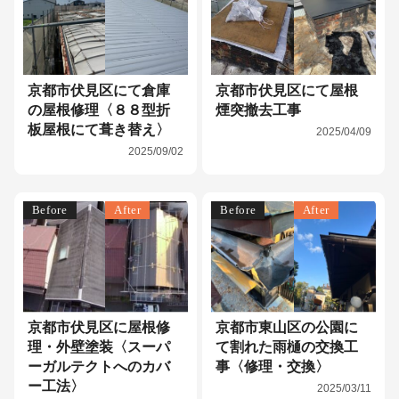
京都市伏見区にて倉庫
京都市伏見区にて屋根
の屋根修理〈８８型折
煙突撤去工事
板屋根にて葺き替え〉
2025/04/09
2025/09/02
Before
After
Before
After
京都市伏見区に屋根修
京都市東山区の公園に
理・外壁塗装〈スーパ
て割れた雨樋の交換工
ーガルテクトへのカバ
事〈修理・交換〉
ー工法〉
2025/03/11