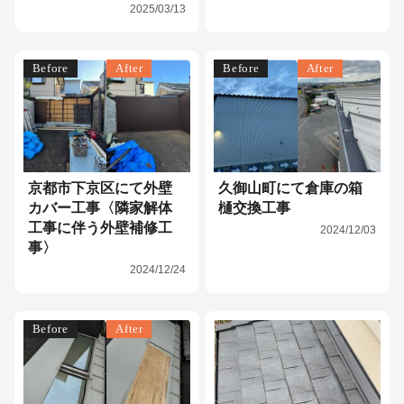
2025/03/13
Before
After
Before
After
京都市下京区にて外壁
久御山町にて倉庫の箱
カバー工事〈隣家解体
樋交換工事
工事に伴う外壁補修工
2024/12/03
事〉
2024/12/24
Before
After