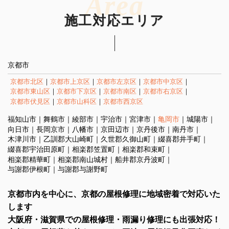
施工対応エリア
京都市
京都市北区
京都市上京区
京都市左京区
京都市中京区
京都市東山区
京都市下京区
京都市南区
京都市右京区
京都市伏見区
京都市山科区
京都市西京区
福知山市
舞鶴市
綾部市
宇治市
宮津市
亀岡市
城陽市
向日市
長岡京市
八幡市
京田辺市
京丹後市
南丹市
木津川市
乙訓郡大山崎町
久世郡久御山町
綴喜郡井手町
綴喜郡宇治田原町
相楽郡笠置町
相楽郡和束町
相楽郡精華町
相楽郡南山城村
船井郡京丹波町
与謝郡伊根町
与謝郡与謝野町
京都市内を中心に、京都の屋根修理に地域密着で対応いた
します
大阪府・滋賀県での屋根修理・雨漏り修理にも出張対応！